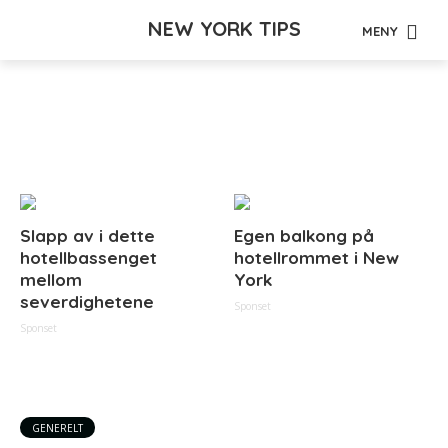
NEW YORK TIPS
MENY
Tag - dekning
Slapp av i dette
Egen balkong på
hotellbassenget
hotellrommet i New
mellom
York
severdighetene
Sponset
Sponset
GENERELT