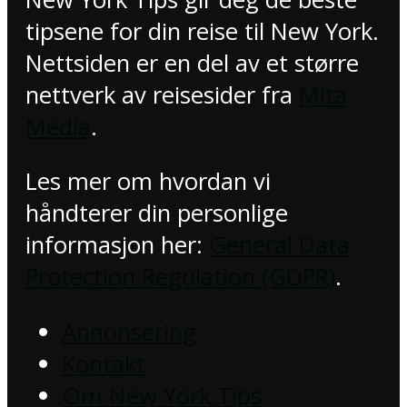
tipsene for din reise til New York.
Nettsiden er en del av et større
nettverk av reisesider fra
Mita
Media
.
Les mer om hvordan vi
håndterer din personlige
informasjon her:
General Data
Protection Regulation (GDPR)
.
Annonsering
Kontakt
Om New York Tips