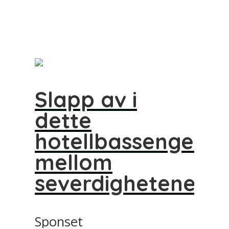
Slapp av i
dette
hotellbassenget
mellom
severdighetene
Sponset