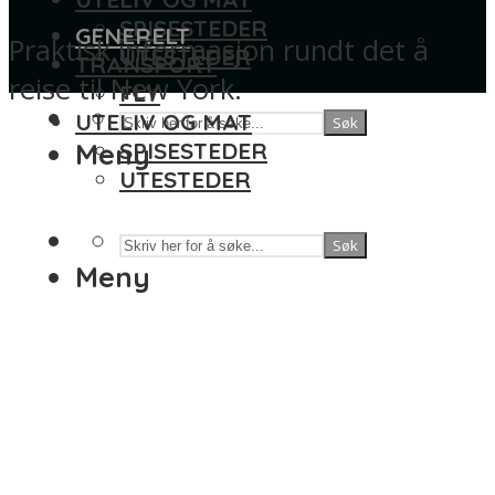
SPISESTEDER
GENERELT
Praktisk informasjon rundt det å
UTESTEDER
TRANSPORT
reise til New York.
FLY
UTELIV OG MAT
Søk
Meny
SPISESTEDER
UTESTEDER
Søk
Meny