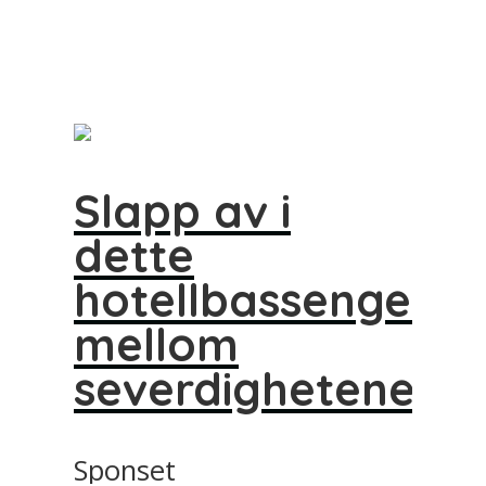
Slapp av i
dette
hotellbassenget
mellom
severdighetene
Sponset