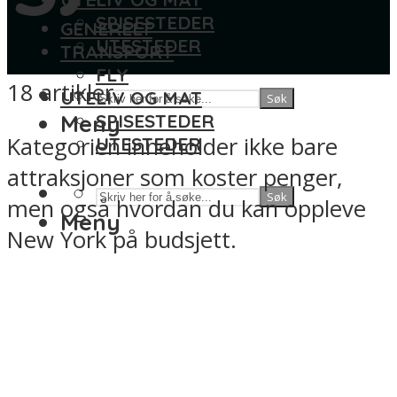
SPISESTEDER
GENERELT
UTESTEDER
TRANSPORT
FLY
18 artikler
UTELIV OG MAT
Søk
Meny
SPISESTEDER
Kategorien inneholder ikke bare
UTESTEDER
attraksjoner som koster penger,
Søk
men også hvordan du kan oppleve
Meny
New York på budsjett.