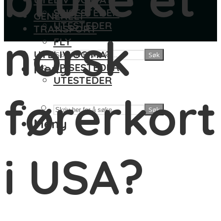
SPISESTEDER
GENERELT
UTESTEDER
TRANSPORT
norsk
FLY
UTELIV OG MAT
Søk
Meny
SPISESTEDER
UTESTEDER
førerkort
Søk
Meny
i USA?