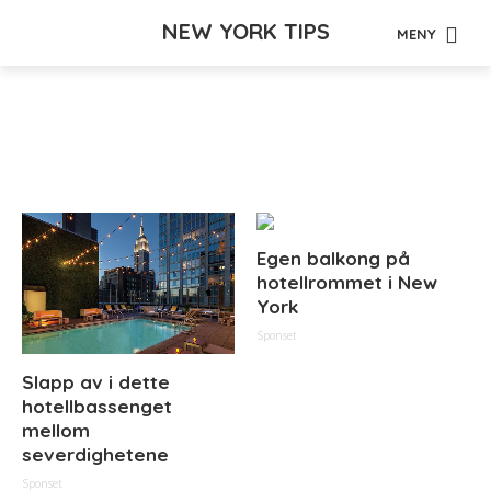
NEW YORK TIPS
MENY
Tag - lappen
Egen balkong på
hotellrommet i New
York
Sponset
Slapp av i dette
hotellbassenget
mellom
severdighetene
Sponset