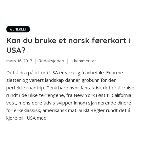
GENERELT
Kan du bruke et norsk førerkort i
USA?
mars 16, 2017
Redaksjonen
1 kommentar
Det å dra på biltur i USA er virkelig å anbefale. Enorme
sletter og variert landskap danner grobunn for den
perfekte roadtrip. Tenk bare hvor fantastisk det er å cruise
rundt i de ulike terrengene, fra New York i øst til California i
vest, mens dere tidvis svipper innom sjarmerende dinere
for erkeklassisk, amerikansk mat. Sukk! Regler rundt det å
kjøre bil i USA med...