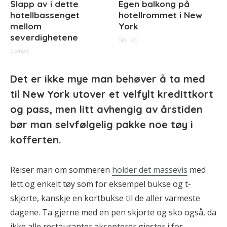
Slapp av i dette
Egen balkong på
hotellbassenget
hotellrommet i New
mellom
York
severdighetene
Sponset
Sponset
Det er ikke mye man behøver å ta med
til New York utover et velfylt kredittkort
og pass, men litt avhengig av årstiden
bør man selvfølgelig pakke noe tøy i
kofferten.
Reiser man om sommeren
holder det massevis
med
lett og enkelt tøy som for eksempel bukse og t-
skjorte, kanskje en kortbukse til de aller varmeste
dagene. Ta gjerne med en pen skjorte og sko også, da
ikke alle restauranter aksepterer gjester i for