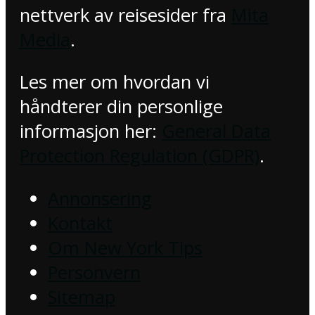
nettverk av reisesider fra
Mita
Media
.
Les mer om hvordan vi
håndterer din personlige
informasjon her:
General Data
Protection Regulation (GDPR)
.
Annonsering
Kontakt
Om New York Tips
Personvern
Sitemap