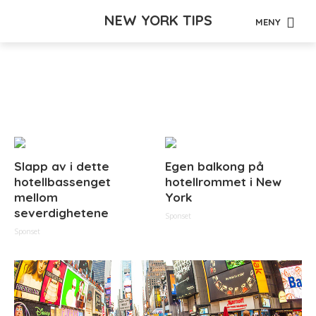
NEW YORK TIPS
MENY
Tag - klokkesystem
Slapp av i dette
Egen balkong på
hotellbassenget
hotellrommet i New
mellom
York
severdighetene
Sponset
Sponset