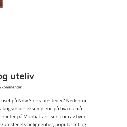
og uteliv
en kommentar
beruset på New Yorks utesteder? Nedenfor
 viktigste priseksemplene på hva du må
lenheter på Manhattan i sentrum av byen.
ens/utestedets beliggenhet, popularitet og