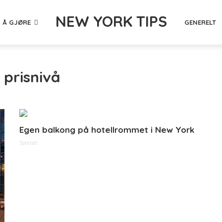
NEW YORK TIPS
 Å GJØRE
GENERELT
 prisnivå
Egen balkong på hotellrommet i New York
Sponset