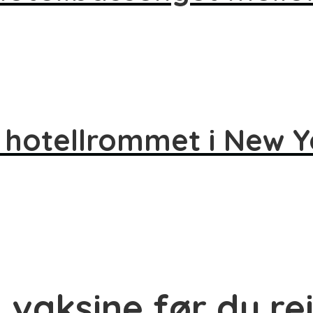
 hotellrommet i New Y
 vaksine før du rei