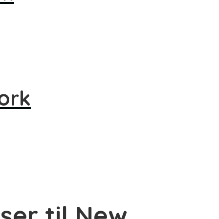
ork
ser til New