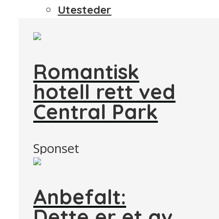
Utesteder
Romantisk
hotell rett ved
Central Park
Sponset
Anbefalt:
Dette er et av