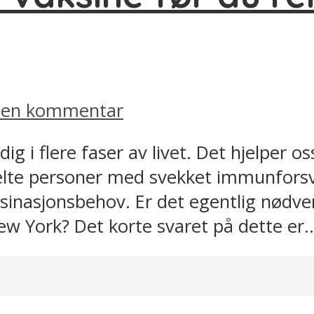
v en kommentar
g i flere faser av livet. Det hjelper 
lte personer med svekket immunforsva
inasjonsbehov. Er det egentlig nødven
ew York? Det korte svaret på dette er..