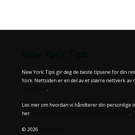
New York Tips
New York Tips gir deg de beste tipsene for din rei
York. Nettsiden er en del av et større nettverk av r
Mita Media
.
Les mer om hvordan vi håndterer din personlige 
her:
General Data Protection Regulation (GDPR)
.
© 2026
Mita Media