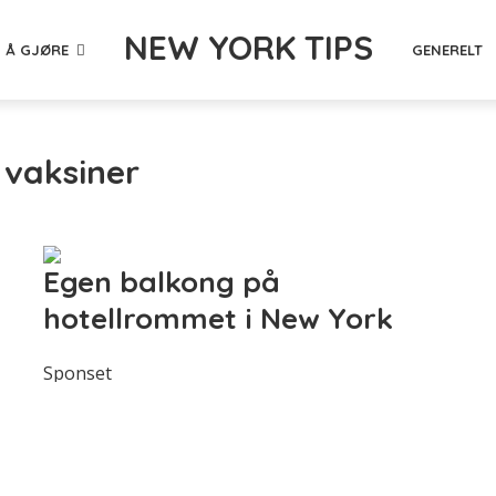
NEW YORK TIPS
 Å GJØRE
GENERELT
 vaksiner
Egen balkong på
hotellrommet i New York
Sponset