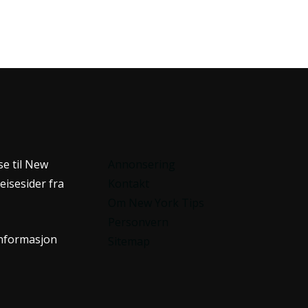
se til New
Annonsering
eisesider fra
Kontakt
Om New York Tips
Personvern
informasjon
Sitemap