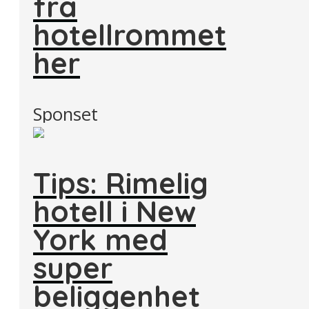
fra
hotellrommet
her
Sponset
Tips: Rimelig
hotell i New
York med
super
beliggenhet