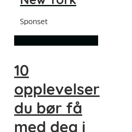
Sponset
Attraksjoner
Ting å gjøre
10
opplevelser
du bør få
med deg i