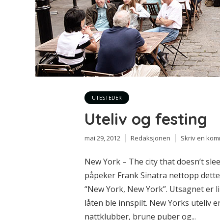
UTESTEDER
Uteliv og festing
mai 29, 2012
Redaksjonen
Skriv en ko
New York – The city that doesn’t sl
påpeker Frank Sinatra nettopp dette 
“New York, New York”. Utsagnet er li
låten ble innspilt. New Yorks uteliv 
nattklubber, brune puber og...