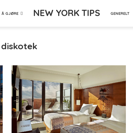
NEW YORK TIPS
 Å GJØRE
GENERELT
 diskotek