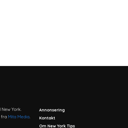
l New York.
Annonsering
r fra
Mita Media
.
Kontakt
Om New York Tips