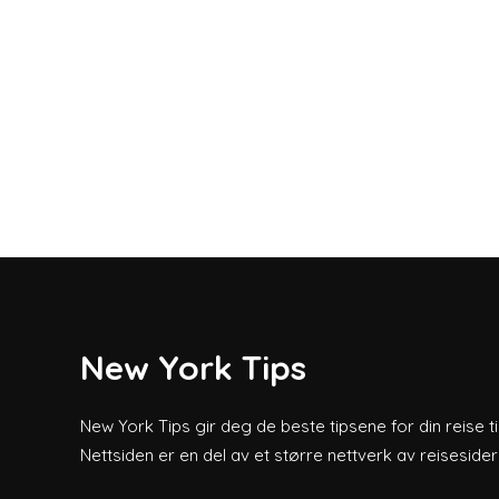
New York Tips
New York Tips gir deg de beste tipsene for din reise ti
Nettsiden er en del av et større nettverk av reiseside