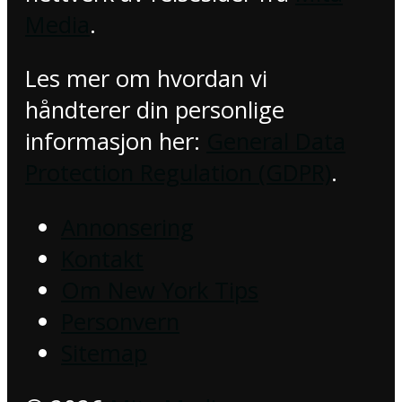
Media
.
Les mer om hvordan vi
håndterer din personlige
informasjon her:
General Data
Protection Regulation (GDPR)
.
Annonsering
Kontakt
Om New York Tips
Personvern
Sitemap