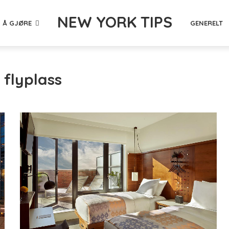
NEW YORK TIPS
 Å GJØRE
GENERELT
 flyplass