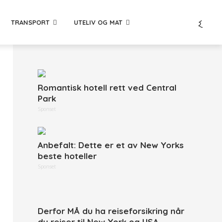
TRANSPORT
UTELIV OG MAT
Romantisk hotell rett ved Central
Park
Sponset
Anbefalt: Dette er et av New Yorks
beste hoteller
Sponset
Derfor MÅ du ha reiseforsikring når
du reiser til New York og USA