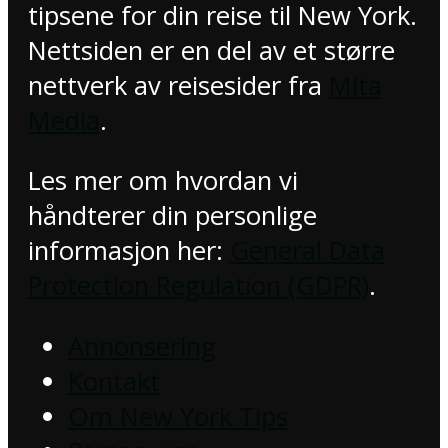
tipsene for din reise til New York.
Nettsiden er en del av et større
nettverk av reisesider fra
Mita
Media
.
Les mer om hvordan vi
håndterer din personlige
informasjon her:
General Data
Protection Regulation (GDPR)
.
Annonsering
Kontakt
Om New York Tips