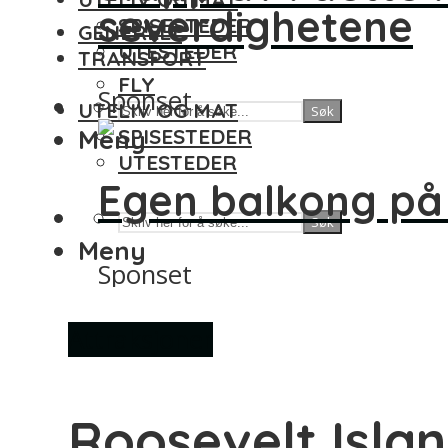
severdighetene
SPISESTEDER
GENERELT
UTESTEDER
TRANSPORT
FLY
Sponset
UTELIV OG MAT
Søk
Meny
SPISESTEDER
UTESTEDER
Egen balkong på
Søk
Meny
Sponset
Attraksjoner
Roosevelt Isla