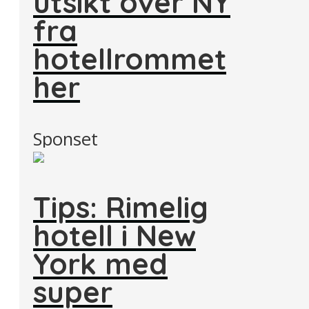
utsikt over NY
fra
hotellrommet
her
Sponset
Tips: Rimelig
hotell i New
York med
super