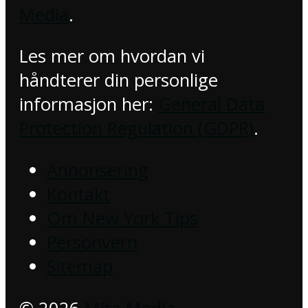
Media
.
Les mer om hvordan vi
håndterer din personlige
informasjon her:
General Data
Protection Regulation (GDPR)
.
Annonsering
Kontakt
Om New York Tips
Personvern
Sitemap