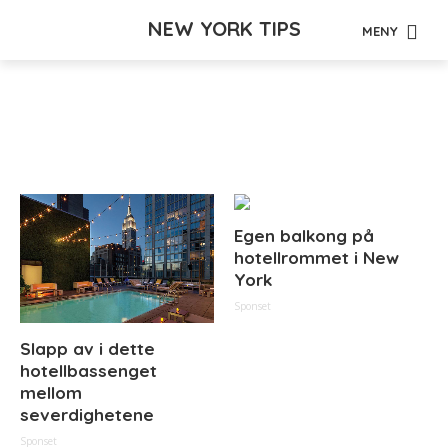
NEW YORK TIPS
MENY
Tag - nasjoner
Egen balkong på
hotellrommet i New
York
Sponset
Slapp av i dette
hotellbassenget
mellom
severdighetene
Sponset