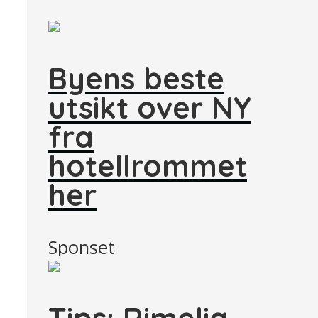
Byens beste
utsikt over NY
fra
hotellrommet
her
Sponset
Tips: Rimelig