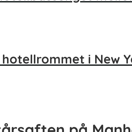
 hotellrommet i New Y
ttårsaften på Man