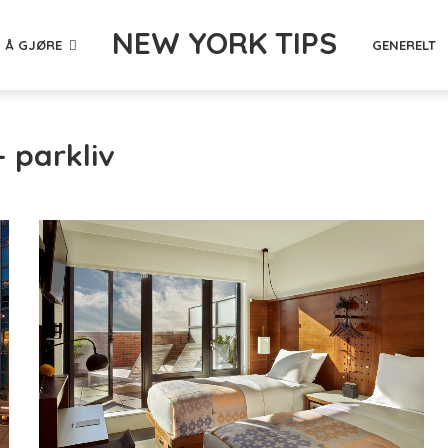
NEW YORK TIPS
 Å GJØRE
GENERELT
- parkliv