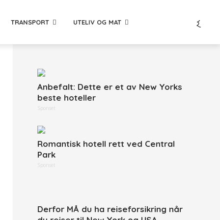
TRANSPORT
UTELIV OG MAT
Anbefalt: Dette er et av New Yorks
beste hoteller
Sponset
Romantisk hotell rett ved Central
Park
Sponset
Derfor MÅ du ha reiseforsikring når
du reiser til New York og USA