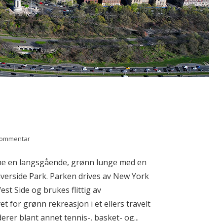
kommentar
nne en langsgående, grønn lunge med en
iverside Park. Parken drives av New York
est Side og brukes flittig av
 for grønn rekreasjon i et ellers travelt
erer blant annet tennis-, basket- og...