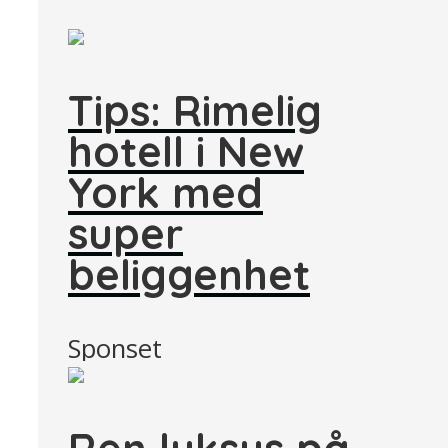
Tips: Rimelig
hotell i New
York med
super
beliggenhet
Sponset
Ren luksus på