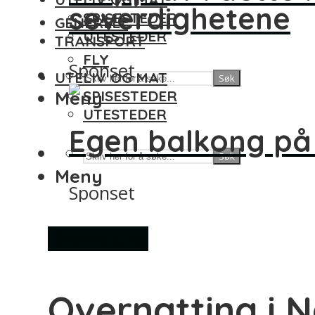
severdighetene
SPISESTEDER
GENERELT
UTESTEDER
TRANSPORT
FLY
Sponset
UTELIV OG MAT
Søk
Meny
SPISESTEDER
UTESTEDER
Egen balkong på
Søk
Meny
Sponset
Overnatting
Overnatting i 