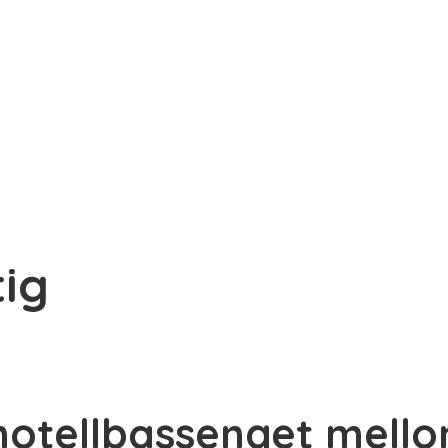
tig
 hotellbassenget mell