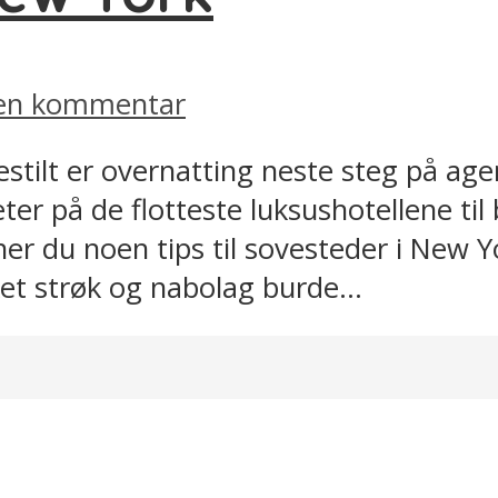
 en kommentar
bestilt er overnatting neste steg på ag
eter på de flotteste luksushotellene til
er du noen tips til sovesteder i New Yo
ket strøk og nabolag burde...