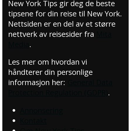
New York Tips gir deg de beste
tipsene for din reise til New York.
Nettsiden er en del av et større
nettverk av reisesider fra
Mita
Media
.
Les mer om hvordan vi
håndterer din personlige
informasjon her:
General Data
Protection Regulation (GDPR)
.
Annonsering
Kontakt
Om New York Tips