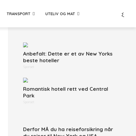
TRANSPORT
UTELIV OG MAT
Anbefalt: Dette er et av New Yorks
beste hoteller
Sponset
Romantisk hotell rett ved Central
Park
Sponset
Derfor MÅ du ha reiseforsikring når
du reiser til New York og USA