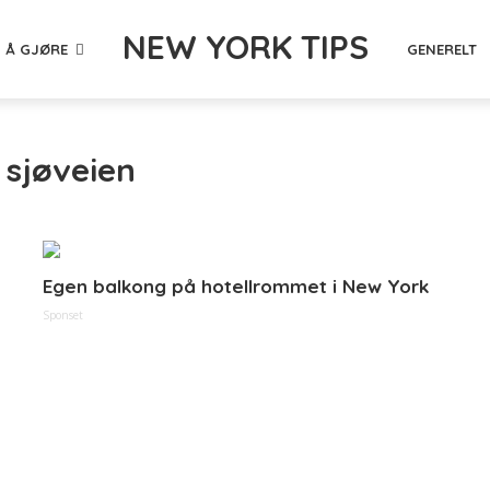
NEW YORK TIPS
 Å GJØRE
GENERELT
 sjøveien
Egen balkong på hotellrommet i New York
Sponset