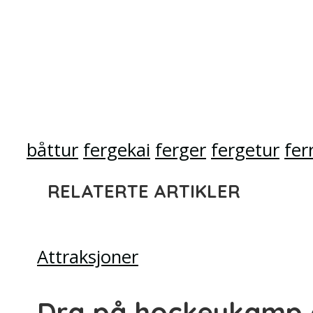
båttur
fergekai
ferger
fergetur
fer
RELATERTE ARTIKLER
Attraksjoner
Dra på hockeykamp 