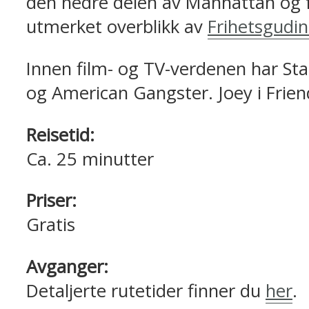
den nedre delen av Manhattan og f
utmerket overblikk av
Frihetsgudi
Innen film- og TV-verdenen har State
og American Gangster. Joey i Frien
Reisetid:
Ca. 25 minutter
Priser:
Gratis
Avganger:
Detaljerte rutetider finner du
her
.