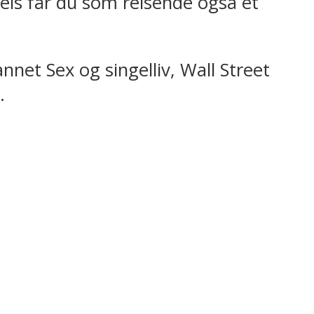
eis får du som reisende også et
annet Sex og singelliv, Wall Street
.