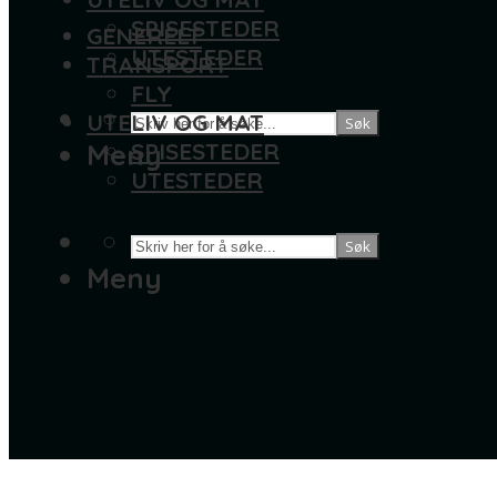
SPISESTEDER
GENERELT
UTESTEDER
TRANSPORT
FLY
UTELIV OG MAT
Søk
Meny
SPISESTEDER
UTESTEDER
Søk
Meny