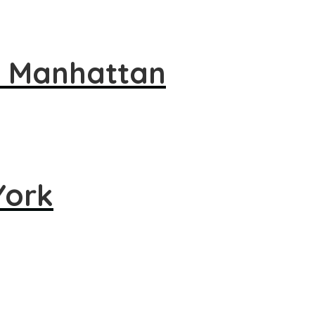
r Manhattan
York