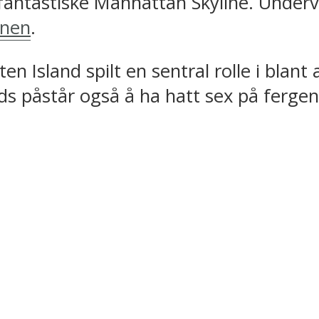
antastiske Manhattan Skyline. Underv
nnen
.
n Island spilt en sentral rolle i blant 
ds påstår også å ha hatt sex på fergen