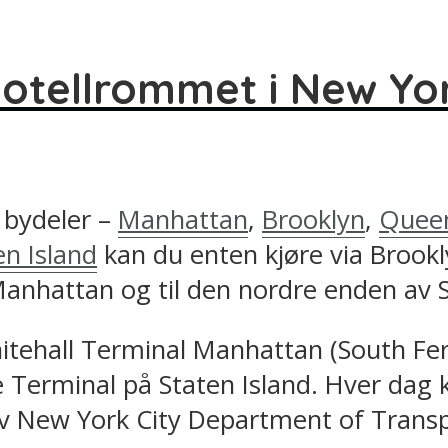
otellrommet i New Yo
 bydeler –
Manhattan
,
Brooklyn
,
Quee
en Island
kan du enten kjøre via Brookl
anhattan og til den nordre enden av S
hitehall Terminal Manhattan (South Ferr
 Terminal på Staten Island. Hver dag k
 av New York City Department of Transp