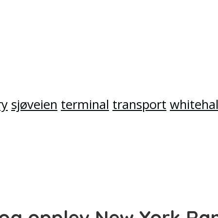
ry
sjøveien
terminal
transport
whitehal
og opplev New York Ra