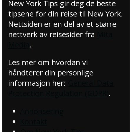
New York Tips gir deg de beste
tipsene for din reise til New York.
Nettsiden er en del av et større
nettverk av reisesider fra
Mita
Media
.
Les mer om hvordan vi
håndterer din personlige
informasjon her:
General Data
Protection Regulation (GDPR)
.
Annonsering
Kontakt
Om New York Tips