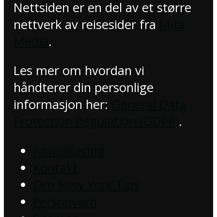
Nettsiden er en del av et større
nettverk av reisesider fra
Mita
Media
.
Les mer om hvordan vi
håndterer din personlige
informasjon her:
General Data
Protection Regulation (GDPR)
.
Annonsering
Kontakt
Om New York Tips
Personvern