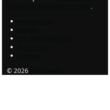
Protection Regulation (GDPR)
.
Annonsering
Kontakt
Om New York Tips
Personvern
Sitemap
© 2026
Mita Media