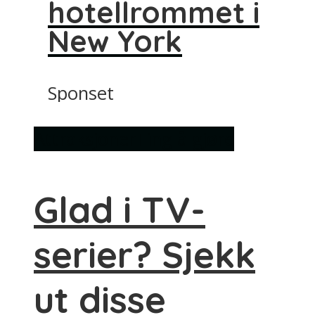
hotellrommet i
New York
Sponset
Attraksjoner
Ting å gjøre
Glad i TV-
serier? Sjekk
ut disse