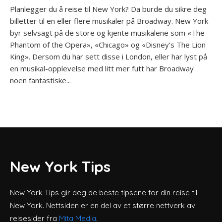
Planlegger du å reise til New York? Da burde du sikre deg
billetter til en eller flere musikaler på Broadway. New York
byr selvsagt på de store og kjente musikalene som «The
Phantom of the Opera», «Chicago» og «Disney’s The Lion
King». Dersom du har sett disse i London, eller har lyst på
en musikal-opplevelse med litt mer futt har Broadway
noen fantastiske...
New York Tips
New York Tips gir deg de beste tipsene for din reise til
New York. Nettsiden er en del av et større nettverk av
reisesider fra
Mita Media
.