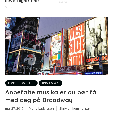
severdighetene
Sponset
Sponset
KONSERT OG TEATER
TING Å GJØRE
Anbefalte musikaler du bør få
med deg på Broadway
mai 27, 2017
Maria Ludvigsen
Skriv en kommentar