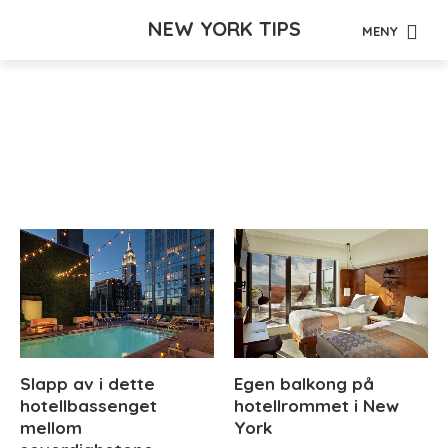
NEW YORK TIPS
MENY
Tag - The Phantom of
the Opera
Slapp av i dette
Egen balkong på
hotellbassenget
hotellrommet i New
mellom
York