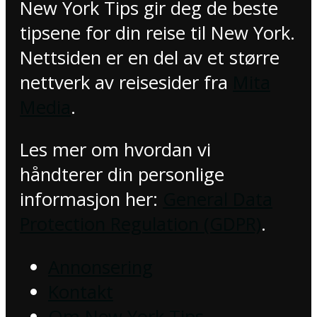
New York Tips gir deg de beste
tipsene for din reise til New York.
Nettsiden er en del av et større
nettverk av reisesider fra
Mita
Media
.
Les mer om hvordan vi
håndterer din personlige
informasjon her:
General Data
Protection Regulation (GDPR)
.
Annonsering
Kontakt
Om New York Tips