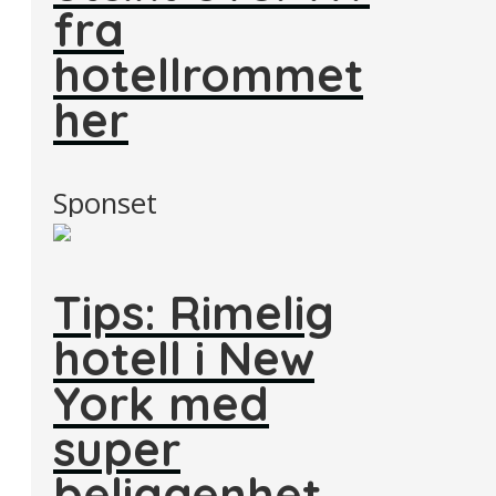
fra
hotellrommet
her
Sponset
Tips: Rimelig
hotell i New
York med
super
beliggenhet