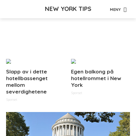
NEW YORK TIPS
MENY
Tag - minnesmerke
Slapp av i dette
Egen balkong på
hotellbassenget
hotellrommet i New
mellom
York
severdighetene
Sponset
Sponset