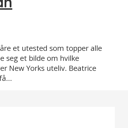
an
kåre et utested som topper alle
e seg et bilde om hvilke
er New Yorks uteliv. Beatrice
å...