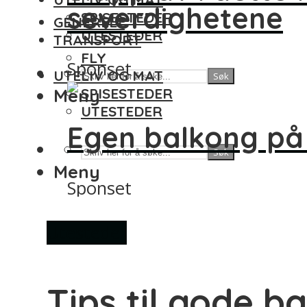
severdighetene
SPISESTEDER
GENERELT
UTESTEDER
TRANSPORT
FLY
Sponset
UTELIV OG MAT
Søk
Meny
SPISESTEDER
UTESTEDER
Egen balkong på
Søk
Meny
Sponset
Utesteder
Tips til gode b