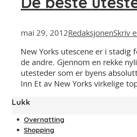
De beste utes
mai 29, 2012
Redaksjonen
Skriv
New Yorks utescene er i stadig f
de andre. Gjennom en rekke nylig
utesteder som er byens absolutte
Inn Et av New Yorks virkelige to
Lukk
Overnatting
Shopping