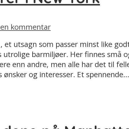
v en kommentar
ka, et utsagn som passer minst like g
 utrolige barmiljøer. Her finnes små og
re enn andre, men alle har det til fell
es ønsker og interesser. Et spennende..