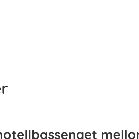
er
 hotellbassenget mell