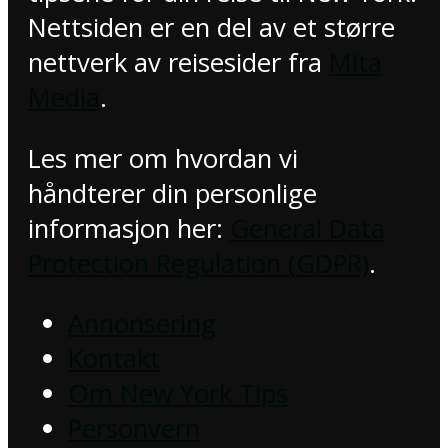
Nettsiden er en del av et større
nettverk av reisesider fra
Mita
Media
.
Les mer om hvordan vi
håndterer din personlige
informasjon her:
General Data
Protection Regulation (GDPR)
.
Annonsering
Kontakt
Om New York Tips
Personvern