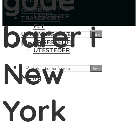
SPISESTEDER
GENERELT
UTESTEDER
TRANSPORT
barer i
FLY
UTELIV OG MAT
Søk
Meny
SPISESTEDER
UTESTEDER
New
Søk
Meny
York