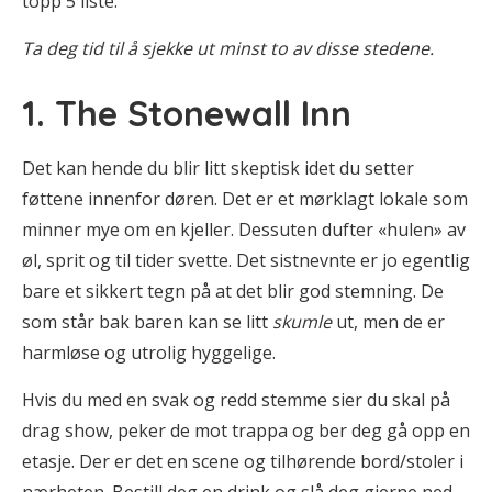
topp 5 liste.
Ta deg tid til å sjekke ut minst to av disse stedene.
1. The Stonewall Inn
Det kan hende du blir litt skeptisk idet du setter
føttene innenfor døren. Det er et mørklagt lokale som
minner mye om en kjeller. Dessuten dufter «hulen» av
øl, sprit og til tider svette. Det sistnevnte er jo egentlig
bare et sikkert tegn på at det blir god stemning. De
som står bak baren kan se litt
skumle
ut, men de er
harmløse og utrolig hyggelige.
Hvis du med en svak og redd stemme sier du skal på
drag show, peker de mot trappa og ber deg gå opp en
etasje. Der er det en scene og tilhørende bord/stoler i