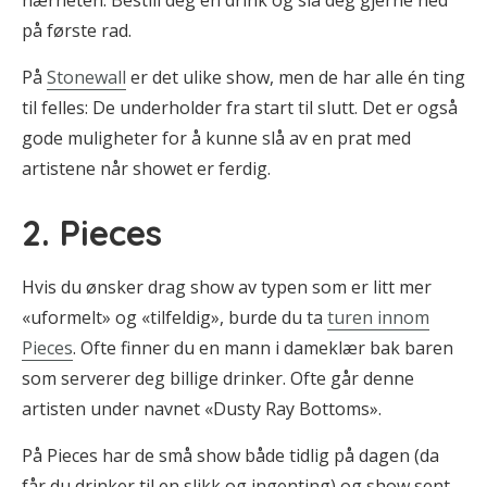
nærheten. Bestill deg en drink og slå deg gjerne ned
på første rad.
På
Stonewall
er det ulike show, men de har alle én ting
til felles: De underholder fra start til slutt. Det er også
gode muligheter for å kunne slå av en prat med
artistene når showet er ferdig.
2. Pieces
Hvis du ønsker drag show av typen som er litt mer
«uformelt» og «tilfeldig», burde du ta
turen innom
Pieces
. Ofte finner du en mann i dameklær bak baren
som serverer deg billige drinker. Ofte går denne
artisten under navnet «Dusty Ray Bottoms».
På Pieces har de små show både tidlig på dagen (da
får du drinker til en slikk og ingenting) og show sent