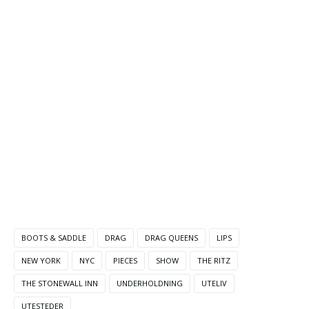
BOOTS & SADDLE
DRAG
DRAG QUEENS
LIPS
NEW YORK
NYC
PIECES
SHOW
THE RITZ
THE STONEWALL INN
UNDERHOLDNING
UTELIV
UTESTEDER