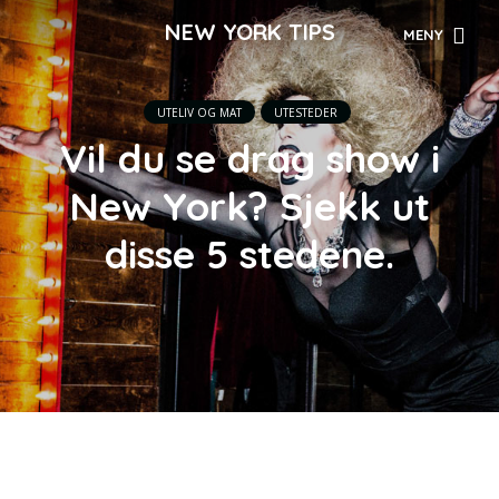
NEW YORK TIPS
MENY
UTELIV OG MAT
UTESTEDER
Vil du se drag show i
New York? Sjekk ut
disse 5 stedene.