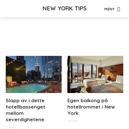
NEW YORK TIPS
MENY
Tag - vintage
Slapp av i dette
Egen balkong på
hotellbassenget
hotellrommet i New
mellom
York
severdighetene
Sponset
Sponset