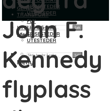
SPISESTEDER
GENERELT
UTESTEDER
TRANSPORT
John F.
FLY
UTELIV OG MAT
Søk
Meny
SPISESTEDER
UTESTEDER
Kennedy
Søk
Meny
flyplass