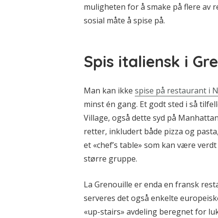
muligheten for å smake på flere av 
sosial måte å spise på.
Spis italiensk i Gr
Man kan ikke
spise på restaurant i 
minst én gang. Et godt sted i så tilfel
Village, også dette syd på Manhattan.
retter, inkludert både pizza og pasta
et «chef’s table» som kan være verdt
større gruppe.
La Grenouille er enda en fransk resta
serveres det også enkelte europeisk
«up-stairs» avdeling beregnet for l