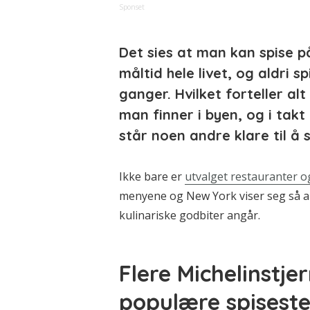
Sponset
Det sies at man kan spise p
måltid hele livet, og aldri 
ganger. Hvilket forteller al
man finner i byen, og i ta
står noen andre klare til å 
Ikke bare er
utvalget restauranter o
menyene og New York viser seg så ab
kulinariske godbiter angår.
Flere Michelinstje
populære spisest