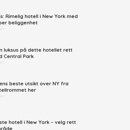
ps: Rimelig hotell i New York med
per beliggenhet
set
n luksus på dette hotellet rett
d Central Park
set
ens beste utsikt over NY fra
tellrommet her
set
ste hotell i New York – velg rett
råde