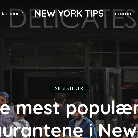
NEW YORK TIPS
 Å GJØRE
GENERELT
SPISESTEDER
e mest populæ
aurantene i New