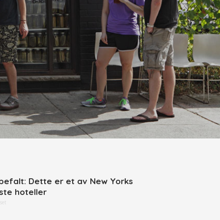
befalt: Dette er et av New Yorks
ste hoteller
set