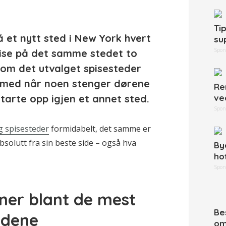
Ti
å et nytt sted i New York hvert
su
Spon
spise på det samme stedet to
t om det utvalget spisesteder
kt med når noen stenger dørene
Re
starte opp igjen et annet sted.
ve
Spon
g spisesteder
formidabelt, det samme er
solutt fra sin beste side – også hva
By
ho
Spon
rner blant de mest
Be
edene
om