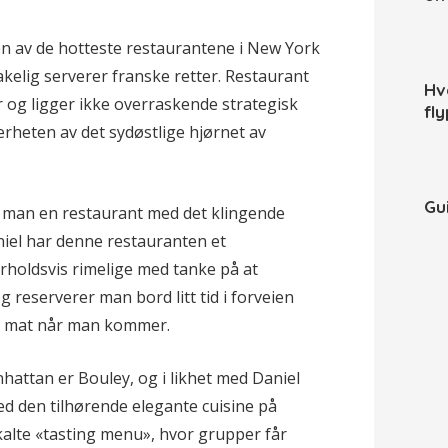
s, en av de hotteste restaurantene i New York
elig serverer franske retter. Restaurant
Hv
ner og ligger ikke overraskende strategisk
fl
ærheten av det sydøstlige hjørnet av
Gui
 man en restaurant med det klingende
aniel har denne restauranten et
orholdsvis rimelige med tanke på at
 reserverer man bord litt tid i forveien
ri mat når man kommer.
hattan er Bouley, og i likhet med Daniel
d den tilhørende elegante cuisine på
kalte «tasting menu», hvor grupper får