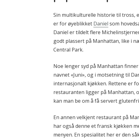
Sin multikulturelle historie til tros
er for øyeblikket
Daniel
som hovedsak
Daniel er tildelt flere Michelinstjer
godt plassert på Manhattan, like i n
Central Park.
Noe lenger syd på Manhattan finner
navnet «Juni», og i motsetning til D
internasjonalt kjøkken. Rettene er f
restauranten ligger på Manhattan, og
kan man be om å få servert glutenf
En annen velkjent restaurant på Man
har også denne et fransk kjøkken me
menyen. En spesialitet her er den så