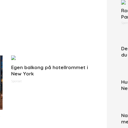
Ro
Pa
Spon
De
du
Egen balkong på hotellrommet i
New York
Hu
Sponset
Ne
Na
t
me