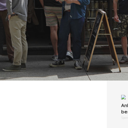
An
be
Spon