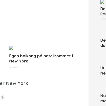
Ro
Pa
Spon
De
du
t
Egen balkong på hotellrommet i
New York
Hu
Sponset
Ne
Na
ork
me