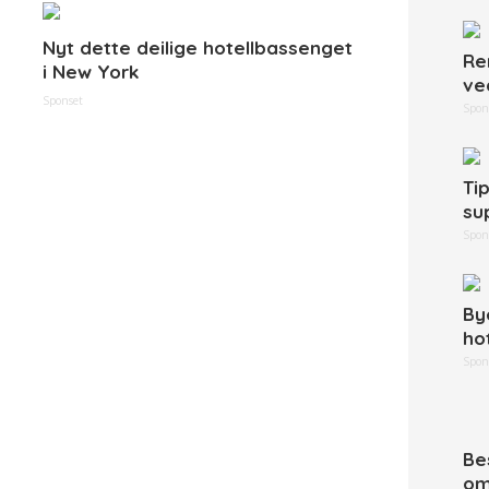
Nyt dette deilige hotellbassenget
Re
i New York
ve
Sponset
Spon
Ti
su
Spon
By
ho
Spon
Be
om