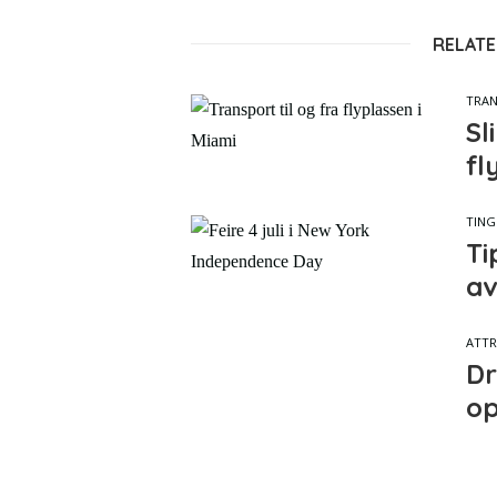
RELATE
TRA
Sl
fl
TING
Ti
av
ATTR
Dr
op