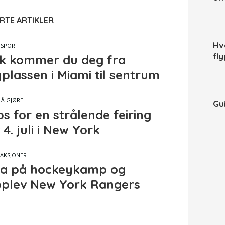
RTE ARTIKLER
Hv
NSPORT
fl
ik kommer du deg fra
yplassen i Miami til sentrum
 Å GJØRE
Gui
ps for en strålende feiring
 4. juli i New York
AKSJONER
a på hockeykamp og
plev New York Rangers