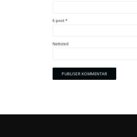
E-post
*
Nettsted