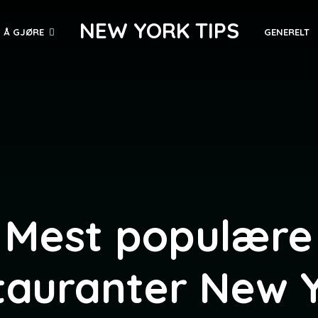
NEW YORK TIPS
 Å GJØRE
GENERELT
Mest populære
tauranter New 