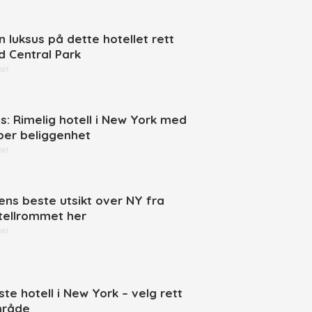
n luksus på dette hotellet rett
d Central Park
set
ps: Rimelig hotell i New York med
per beliggenhet
set
ens beste utsikt over NY fra
tellrommet her
set
ste hotell i New York – velg rett
råde