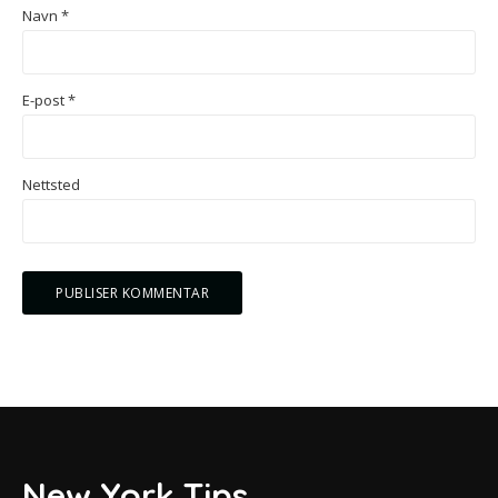
Navn
*
E-post
*
Nettsted
New York Tips