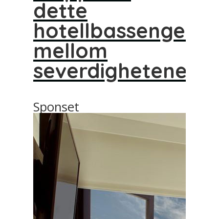
dette
hotellbassenget
mellom
severdighetene
Sponset