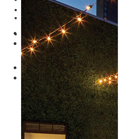
SPISESTEDER
GENERELT
UTESTEDER
TRANSPORT
FLY
UTELIV OG MAT
Søk
Meny
SPISESTEDER
UTESTEDER
Søk
Meny